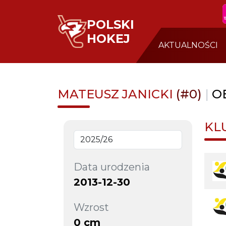
POLSKI
HOKEJ
AKTUALNOŚCI
MATEUSZ JANICKI
(#0)
|
O
KL
Data urodzenia
2013-12-30
Wzrost
0 cm