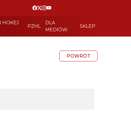
I HOKEJ
DLA
PZHL
SKLEP
MEDIÓW
POWRÓT