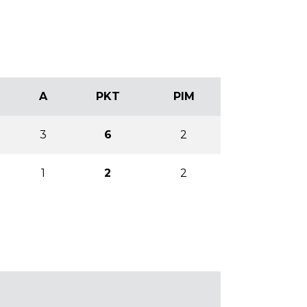
A
PKT
PIM
3
6
2
1
2
2