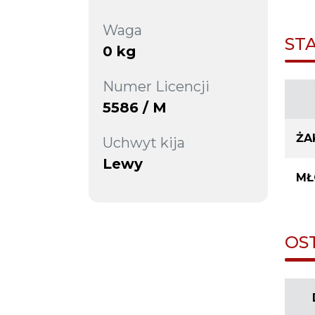
Waga
ST
0 kg
Numer Licencji
5586 / M
ŻA
Uchwyt kija
Lewy
MŁ
OS