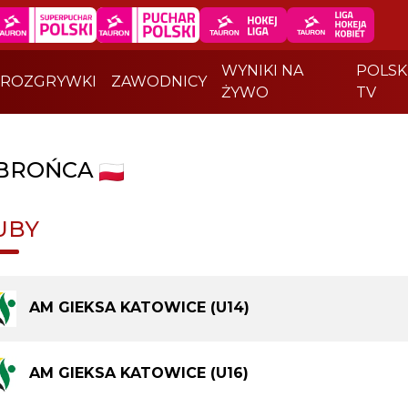
WYNIKI NA
POLSK
ROZGRYWKI
ZAWODNICY
ŻYWO
TV
BROŃCA
UBY
AM GIEKSA KATOWICE (U14)
AM GIEKSA KATOWICE (U16)