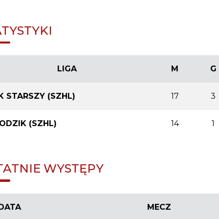
ATYSTYKI
LIGA
M
G
K STARSZY (SZHL)
17
3
ODZIK (SZHL)
14
1
TATNIE WYSTĘPY
DATA
MECZ