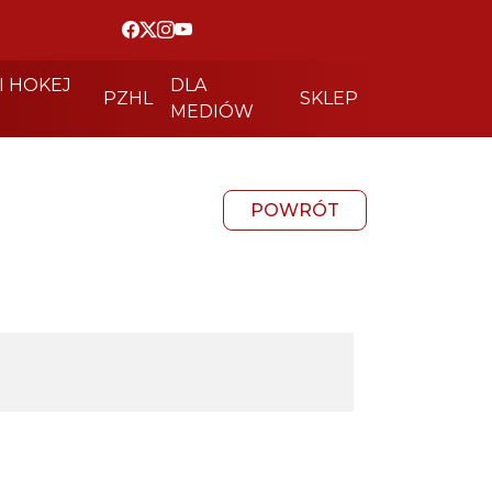
I HOKEJ
DLA
PZHL
SKLEP
MEDIÓW
POWRÓT