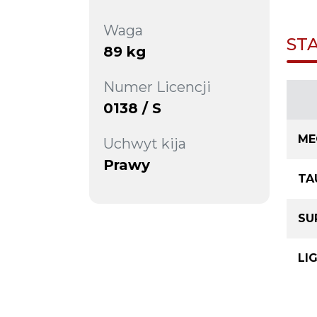
Waga
ST
89 kg
Numer Licencji
0138 / S
ME
Uchwyt kija
Prawy
TA
SU
LI