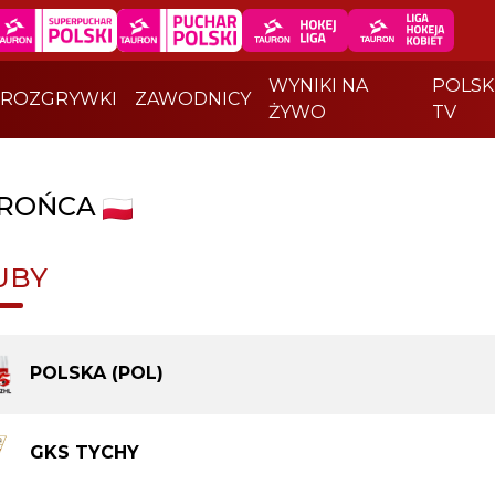
WYNIKI NA
POLSK
ROZGRYWKI
ZAWODNICY
ŻYWO
TV
ROŃCA
UBY
POLSKA (POL)
GKS TYCHY