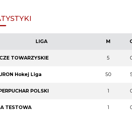
ATYSTYKI
LIGA
M
CZE TOWARZYSKIE
5
URON Hokej Liga
50
PERPUCHAR POLSKI
1
GA TESTOWA
1