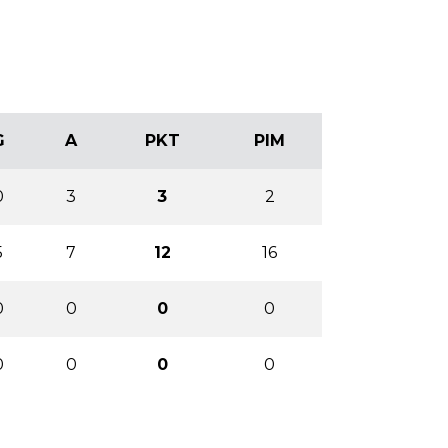
G
A
PKT
PIM
0
3
3
2
5
7
12
16
0
0
0
0
0
0
0
0