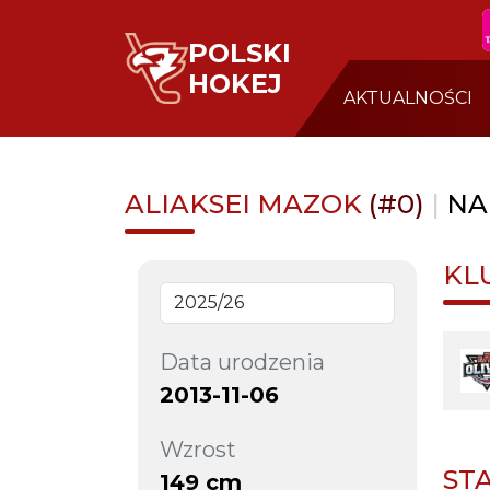
POLSKI
HOKEJ
AKTUALNOŚCI
ALIAKSEI MAZOK
(#0)
|
NA
KL
Data urodzenia
2013-11-06
Wzrost
ST
149 cm