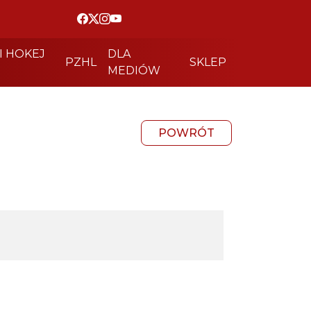
I HOKEJ
DLA
PZHL
SKLEP
MEDIÓW
POWRÓT