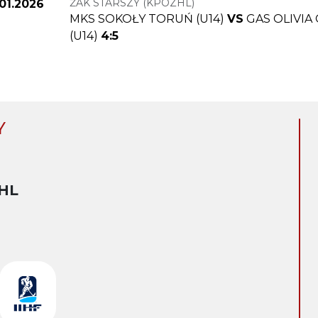
ŻAK STARSZY (KPOZHL)
.01.2026
MKS SOKOŁY TORUŃ (U14)
VS
GAS OLIVIA
(U14)
4:5
Y
HL