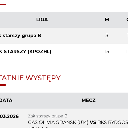
LIGA
M
 starszy grupa B
3
K STARSZY (KPOZHL)
15
1
TATNIE WYSTĘPY
DATA
MECZ
Żak starszy grupa B
.03.2026
GAS OLIVIA GDAŃSK (U14)
VS
BKS BYDGO