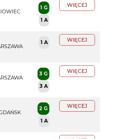
WIĘCEJ
1 G
NIOWIEC
1 A
WIĘCEJ
1 A
ARSZAWA
WIĘCEJ
3 G
ARSZAWA
3 A
WIĘCEJ
2 G
 GDAŃSK
1 A