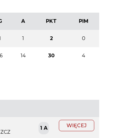
G
A
PKT
PIM
1
1
2
0
6
14
30
4
WIĘCEJ
1 A
SZCZ