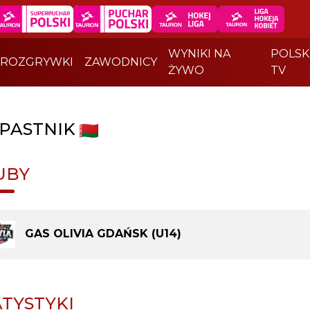
WYNIKI NA
POLSK
ROZGRYWKI
ZAWODNICY
ŻYWO
TV
PASTNIK
UBY
GAS OLIVIA GDAŃSK (U14)
ATYSTYKI