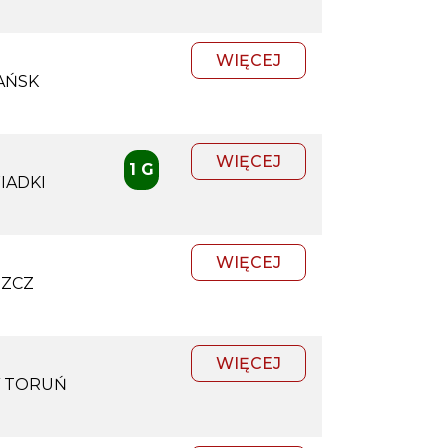
WIĘCEJ
AŃSK
WIĘCEJ
1 G
IADKI
WIĘCEJ
SZCZ
WIĘCEJ
Y TORUŃ