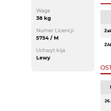
Waga
38 kg
Numer Licencji
Żak
5754 / M
ŻA
Uchwyt kija
Lewy
OS
26