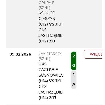
GRUPA B
(SZHL)
KS LUCE
CIESZYN
(U12)
VS
JKH
GKS
JASTRZĘBIE
(U12)
3:0
ŻAK STARSZY
09.02.2026
WIĘCEJ
2
(SZHL)
UKS
G
ZAGŁĘBIE
1
SOSNOWIEC
(U14)
VS
JKH
A
GKS
JASTRZĘBIE
(U14)
2:17