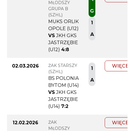
MŁODSZY
GRUPA B
G
(SZHL)
MUKS ORLIK
1
OPOLE (U12)
A
VS
JKH GKS
JASTRZĘBIE
(U12)
4:8
ŻAK STARSZY
02.03.2026
WIĘCEJ
1
(SZHL)
BS POLONIA
A
BYTOM (U14)
VS
JKH GKS
JASTRZĘBIE
(U14)
7:2
ŻAK
12.02.2026
WIĘCEJ
MŁODSZY