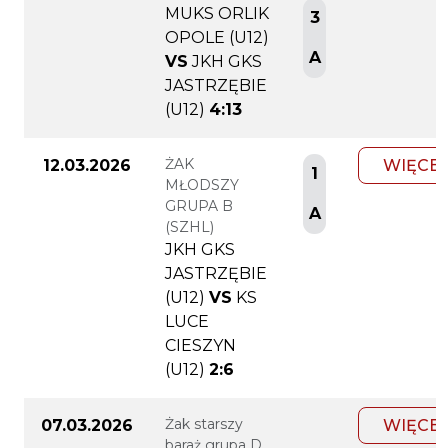
MUKS ORLIK
3
OPOLE (U12)
A
VS
JKH GKS
JASTRZĘBIE
(U12)
4:13
ŻAK
12.03.2026
WIĘCEJ
1
MŁODSZY
GRUPA B
A
(SZHL)
JKH GKS
JASTRZĘBIE
(U12)
VS
KS
LUCE
CIESZYN
(U12)
2:6
Żak starszy
07.03.2026
WIĘCEJ
baraż grupa D