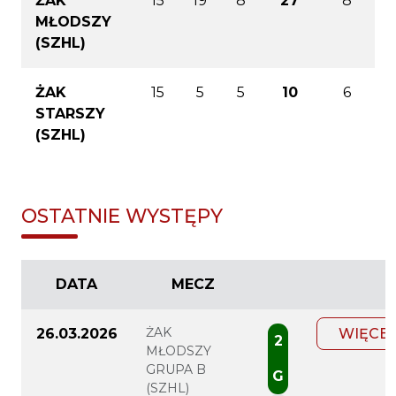
ŻAK
15
19
8
27
8
MŁODSZY
(SZHL)
ŻAK
15
5
5
10
6
STARSZY
(SZHL)
OSTATNIE WYSTĘPY
DATA
MECZ
ŻAK
26.03.2026
WIĘCEJ
2
MŁODSZY
GRUPA B
G
(SZHL)