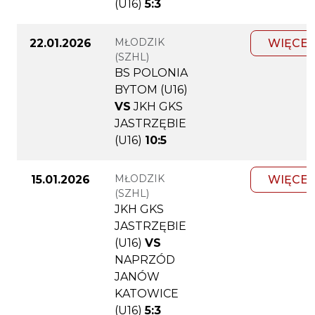
(U16)
5:3
MŁODZIK
22.01.2026
WIĘCEJ
(SZHL)
BS POLONIA
BYTOM (U16)
VS
JKH GKS
JASTRZĘBIE
(U16)
10:5
MŁODZIK
15.01.2026
WIĘCEJ
(SZHL)
JKH GKS
JASTRZĘBIE
(U16)
VS
NAPRZÓD
JANÓW
KATOWICE
(U16)
5:3