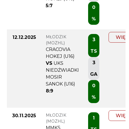
5:7
0
%
MŁODZIK
12.12.2025
WIĘC
3
(MOZHL)
CRACOVIA
TS
HOKEJ (U16)
3
VS
UKS
NIEDŹWIADKI
GA
MOSIR
SANOK (U16)
0
8:9
%
MŁODZIK
30.11.2025
WIĘC
1
(MOZHL)
MMKS