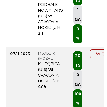
TS
PODHALE
1
NOWY TARG
(U16)
VS
GA
CRACOVIA
HOKEJ (U16)
0
2:1
%
MŁODZIK
07.11.2025
WIĘC
20
(MOZHL)
KH DĘBICA
TS
(U16)
VS
0
CRACOVIA
HOKEJ (U16)
GA
4:19
100
%