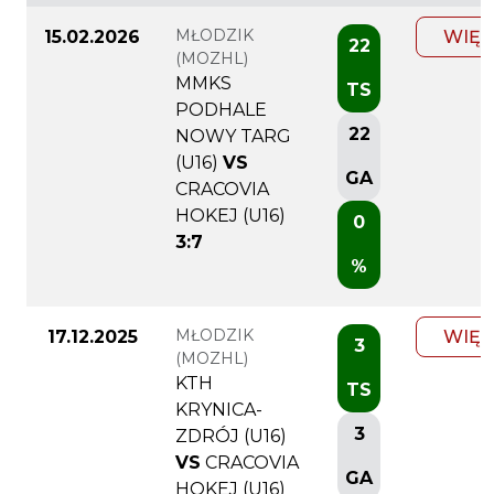
MŁODZIK
15.02.2026
WIĘC
22
(MOZHL)
MMKS
TS
PODHALE
22
NOWY TARG
(U16)
VS
GA
CRACOVIA
HOKEJ (U16)
0
3:7
%
MŁODZIK
17.12.2025
WIĘC
3
(MOZHL)
KTH
TS
KRYNICA-
3
ZDRÓJ (U16)
VS
CRACOVIA
GA
HOKEJ (U16)