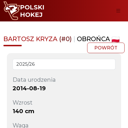
POLSKI
HOKEJ
BARTOSZ KRYZA
(#0)
|
OBROŃCA
POWRÓT
Data urodzenia
2014-08-19
Wzrost
140 cm
Waga