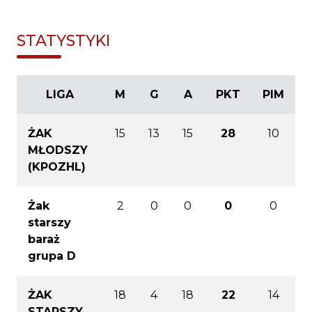
STATYSTYKI
LIGA
M
G
A
PKT
PIM
ŻAK
15
13
15
28
10
MŁODSZY
(KPOZHL)
Żak
2
0
0
0
0
starszy
baraż
grupa D
ŻAK
18
4
18
22
14
STARSZY