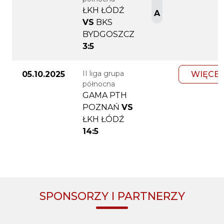
ŁKH ŁÓDŹ
A
VS
BKS
BYDGOSZCZ
3:5
II liga grupa
05.10.2025
WIĘCEJ
północna
GAMA PTH
POZNAŃ
VS
ŁKH ŁÓDŹ
14:5
SPONSORZY I PARTNERZY