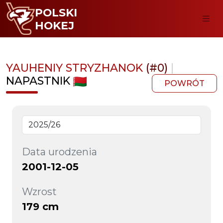
POLSKI
HOKEJ
YAUHENIY STRYZHANOK
(#0)
|
NAPASTNIK
POWRÓT
Data urodzenia
2001-12-05
Wzrost
179 cm