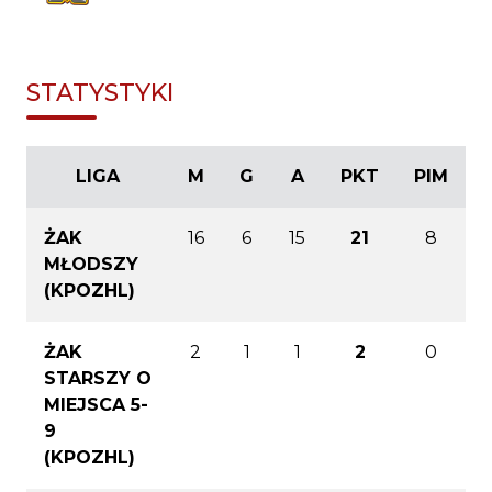
STATYSTYKI
LIGA
M
G
A
PKT
PIM
ŻAK
16
6
15
21
8
MŁODSZY
(KPOZHL)
ŻAK
2
1
1
2
0
STARSZY O
MIEJSCA 5-
9
(KPOZHL)