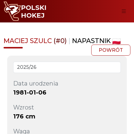
POLSKI
HOKEJ
MACIEJ SZULC
(#0)
|
NAPASTNIK
POWRÓT
Data urodzenia
1981-01-06
Wzrost
176 cm
Waga