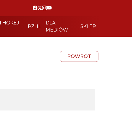
I HOKEJ
DLA
PZHL
SKLEP
MEDIÓW
POWRÓT