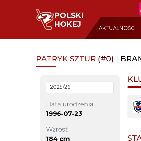
POLSKI
HOKEJ
AKTUALNOŚCI
PATRYK SZTUR
(#0)
|
BRA
KL
Data urodzenia
1996-07-23
Wzrost
ST
184 cm