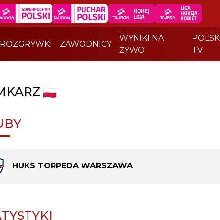
WYNIKI NA
POLSK
ROZGRYWKI
ZAWODNICY
ŻYWO
TV
MKARZ
UBY
HUKS TORPEDA WARSZAWA
ATYSTYKI