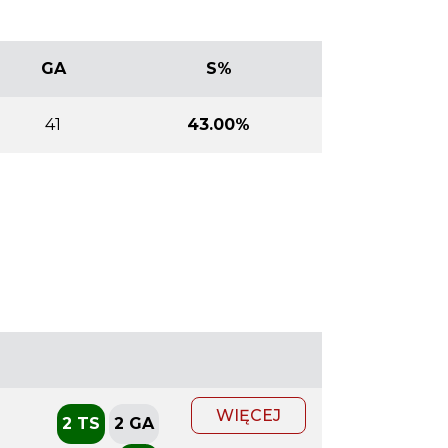
GA
S%
41
43.00%
WIĘCEJ
2 TS
2 GA