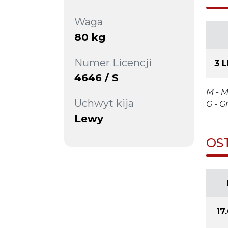
Waga
80 kg
Numer Licencji
3 
4646 / S
M - M
Uchwyt kija
G - G
Lewy
OS
17