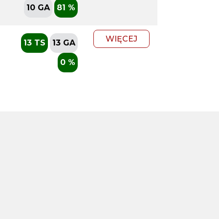
10 GA
81 %
WIĘCEJ
13 TS
13 GA
0 %