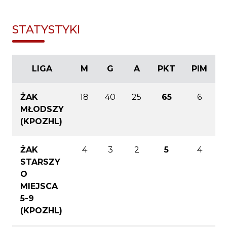
STATYSTYKI
LIGA
M
G
A
PKT
PIM
ŻAK
18
40
25
65
6
MŁODSZY
(KPOZHL)
ŻAK
4
3
2
5
4
STARSZY
O
MIEJSCA
5-9
(KPOZHL)