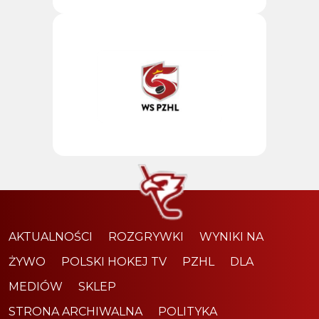
AKTUALNOŚCI
ROZGRYWKI
WYNIKI NA
ŻYWO
POLSKI HOKEJ TV
PZHL
DLA
MEDIÓW
SKLEP
STRONA ARCHIWALNA
POLITYKA