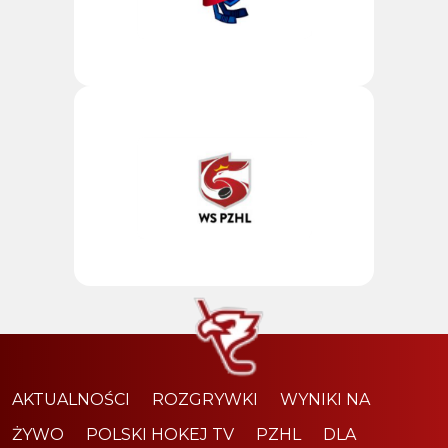
AKTUALNOŚCI
ROZGRYWKI
WYNIKI NA
ŻYWO
POLSKI HOKEJ TV
PZHL
DLA