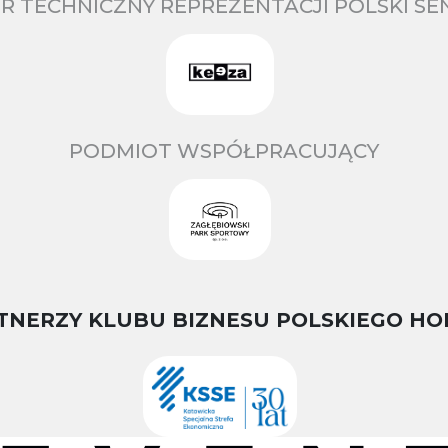
R TECHNICZNY REPREZENTACJI POLSKI S
PODMIOT WSPÓŁPRACUJĄCY
TNERZY KLUBU BIZNESU POLSKIEGO HO