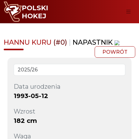
POLSKI
HOKEJ
HANNU KURU
(#0)
|
NAPASTNIK
POWRÓT
Data urodzenia
1993-05-12
Wzrost
182 cm
Waga