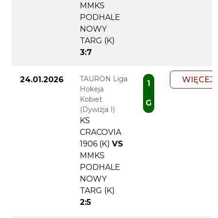
MMKS
PODHALE
NOWY
TARG (K)
3:7
TAURON Liga
24.01.2026
WIĘCEJ
1
Hokeja
Kobiet
G
(Dywizja I)
KS
CRACOVIA
1906 (K)
VS
MMKS
PODHALE
NOWY
TARG (K)
2:5