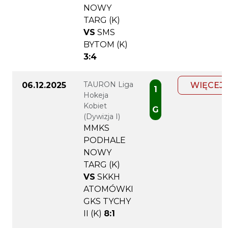
NOWY
TARG (K)
VS
SMS
BYTOM (K)
3:4
TAURON Liga
06.12.2025
WIĘCEJ
1
Hokeja
Kobiet
G
(Dywizja I)
MMKS
PODHALE
NOWY
TARG (K)
VS
SKKH
ATOMÓWKI
GKS TYCHY
II (K)
8:1