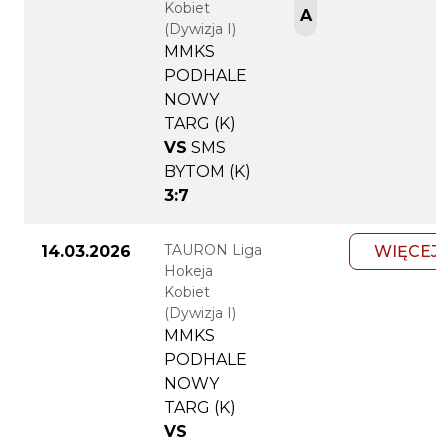
Kobiet
A
(Dywizja I)
MMKS
PODHALE
NOWY
TARG (K)
VS
SMS
BYTOM (K)
3:7
TAURON Liga
14.03.2026
WIĘCEJ
Hokeja
Kobiet
(Dywizja I)
MMKS
PODHALE
NOWY
TARG (K)
VS