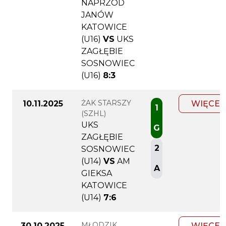
NAPRZÓD
JANÓW
KATOWICE
(U16)
VS
UKS
ZAGŁĘBIE
SOSNOWIEC
(U16)
8:3
ŻAK STARSZY
10.11.2025
WIĘCEJ
1
(SZHL)
UKS
G
ZAGŁĘBIE
2
SOSNOWIEC
(U14)
VS
AM
A
GIEKSA
KATOWICE
(U14)
7:6
MŁODZIK
30.10.2025
WIĘCEJ