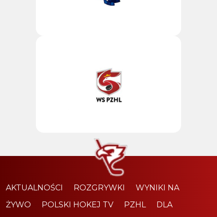
AKTUALNOŚCI
ROZGRYWKI
WYNIKI NA
ŻYWO
POLSKI HOKEJ TV
PZHL
DLA