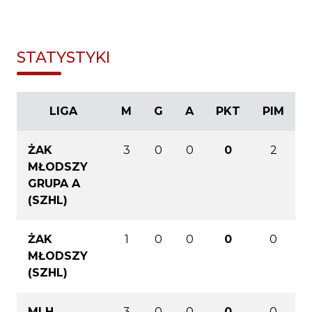
STATYSTYKI
LIGA
M
G
A
PKT
PIM
ŻAK
3
0
0
0
2
MŁODSZY
GRUPA A
(SZHL)
ŻAK
1
0
0
0
0
MŁODSZY
(SZHL)
MLH
3
0
0
0
0