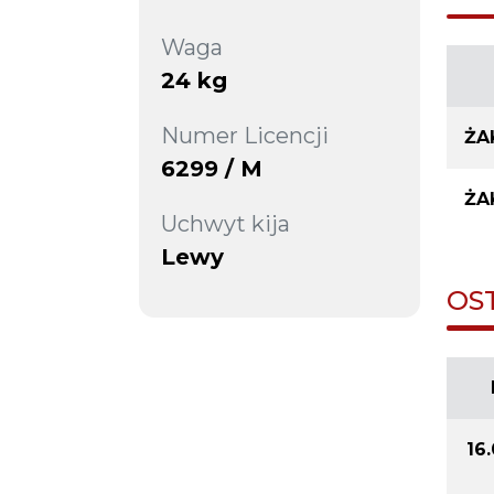
Waga
24 kg
Numer Licencji
ŻA
6299 / M
ŻA
Uchwyt kija
Lewy
OS
16