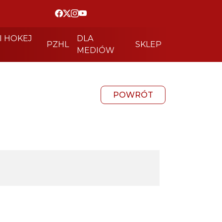
I HOKEJ
DLA
PZHL
SKLEP
MEDIÓW
POWRÓT