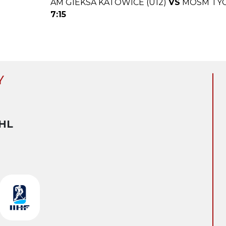
AM GIEKSA KATOWICE (U12)
VS
MOSM TYC
7:15
Y
HL