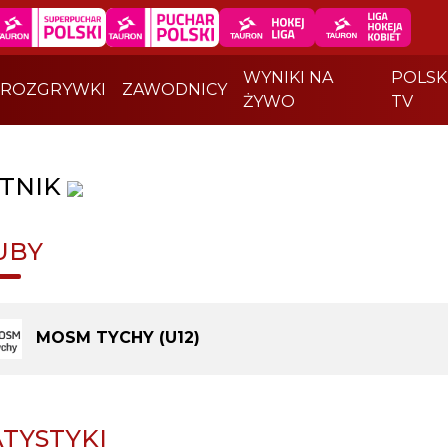
WYNIKI NA
POLSK
ROZGRYWKI
ZAWODNICY
ŻYWO
TV
TNIK
UBY
MOSM TYCHY (U12)
ATYSTYKI