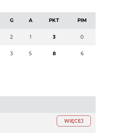
G
A
PKT
PIM
2
1
3
0
3
5
8
6
WIĘCEJ