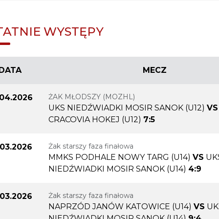
TATNIE WYSTĘPY
DATA
MECZ
ŻAK MŁODSZY (MOZHL)
.04.2026
UKS NIEDŹWIADKI MOSIR SANOK (U12)
VS
CRACOVIA HOKEJ (U12)
7:5
Żak starszy faza finałowa
.03.2026
MMKS PODHALE NOWY TARG (U14)
VS
UK
NIEDŹWIADKI MOSIR SANOK (U14)
4:9
Żak starszy faza finałowa
.03.2026
NAPRZÓD JANÓW KATOWICE (U14)
VS
UK
NIEDŹWIADKI MOSIR SANOK (U14)
9:4