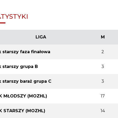
ATYSTYKI
LIGA
M
 starszy faza finałowa
2
 starszy grupa B
3
 starszy baraż grupa C
3
K MŁODSZY (MOZHL)
17
K STARSZY (MOZHL)
14