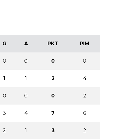
G
A
PKT
PIM
0
0
0
0
1
1
2
4
0
0
0
2
3
4
7
6
2
1
3
2