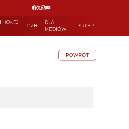
I HOKEJ
DLA
PZHL
SKLEP
MEDIÓW
POWRÓT