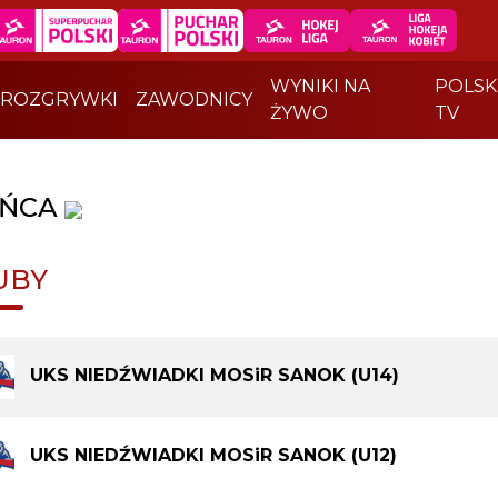
WYNIKI NA
POLSK
ROZGRYWKI
ZAWODNICY
ŻYWO
TV
ŃCA
UBY
UKS NIEDŹWIADKI MOSiR SANOK (U14)
UKS NIEDŹWIADKI MOSiR SANOK (U12)