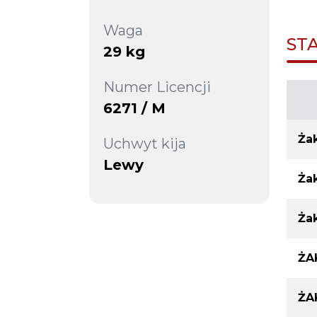
Waga
ST
29 kg
Numer Licencji
6271 / M
Żak
Uchwyt kija
Lewy
Żak
Żak
ŻA
ŻA