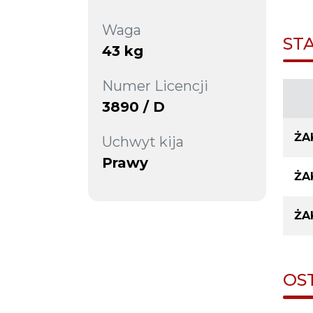
Waga
ST
43 kg
Numer Licencji
3890 / D
ŻA
Uchwyt kija
Prawy
ŻA
ŻA
OS