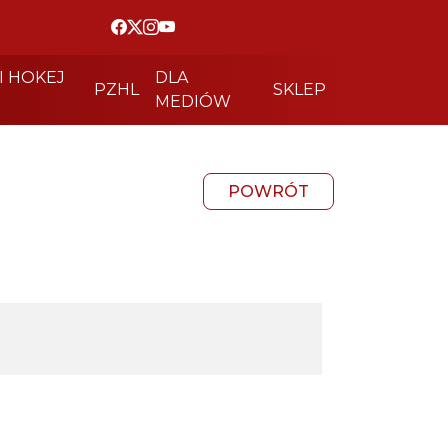
I HOKEJ
DLA
PZHL
SKLEP
MEDIÓW
POWRÓT