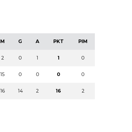
M
G
A
PKT
PIM
2
0
1
1
0
15
0
0
0
0
16
14
2
16
2