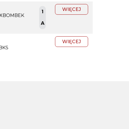
WIĘCEJ
1
XBOMBEK
A
WIĘCEJ
BKS