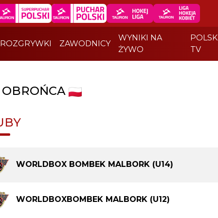
WYNIKI NA
POLSK
ROZGRYWKI
ZAWODNICY
ŻYWO
TV
|
OBROŃCA
UBY
WORLDBOX BOMBEK MALBORK (U14)
WORLDBOXBOMBEK MALBORK (U12)