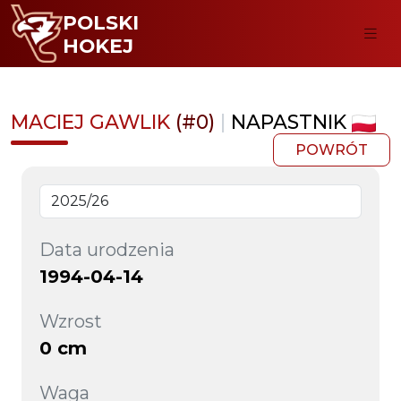
POLSKI
HOKEJ
MACIEJ GAWLIK
(#0)
|
NAPASTNIK
POWRÓT
Data urodzenia
1994-04-14
Wzrost
0 cm
Waga