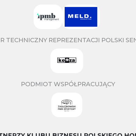
R TECHNICZNY REPREZENTACJI POLSKI S
PODMIOT WSPÓŁPRACUJĄCY
TNERZY KLUBU BIZNESU POLSKIEGO HO