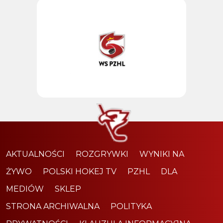
AKTUALNOŚCI
ROZGRYWKI
WYNIKI NA
ŻYWO
POLSKI HOKEJ TV
PZHL
DLA
MEDIÓW
SKLEP
STRONA ARCHIWALNA
POLITYKA