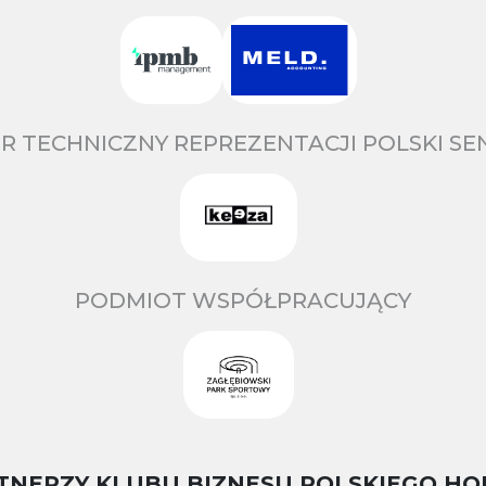
R TECHNICZNY REPREZENTACJI POLSKI S
PODMIOT WSPÓŁPRACUJĄCY
TNERZY KLUBU BIZNESU POLSKIEGO HO