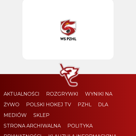
AKTUALNOŚCI
ROZGRYWKI
WYNIKI NA
ŻYWO
POLSKI HOKEJ TV
PZHL
DLA
MEDIÓW
SKLEP
STRONA ARCHIWALNA
POLITYKA