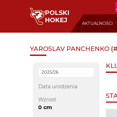
POLSKI
HOKEJ
AKTUALNOŚCI
YAROSLAV PANCHENKO
(
KL
Data urodzenia
ST
Wzrost
0 cm