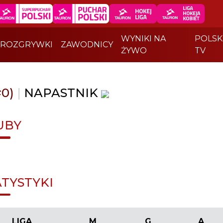
WYNIKI NA
POLSK
ROZGRYWKI
ZAWODNICY
ŻYWO
TV
#0)
|
NAPASTNIK
UBY
ATYSTYKI
LIGA
M
G
A