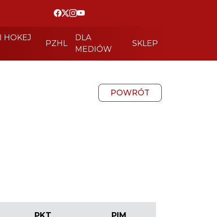
I HOKEJ
DLA
PZHL
SKLEP
MEDIÓW
POWRÓT
PKT
PIM