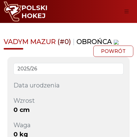
POLSKI
HOKEJ
VADYM MAZUR
(#0)
|
OBROŃCA
POWRÓT
Data urodzenia
Wzrost
0 cm
Waga
0 kg