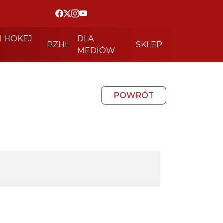
I HOKEJ
DLA
PZHL
SKLEP
MEDIÓW
POWRÓT