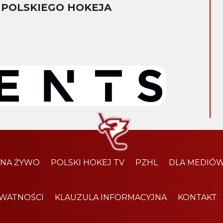
 POLSKIEGO HOKEJA
 NA ŻYWO
POLSKI HOKEJ TV
PZHL
DLA MEDIÓ
YWATNOŚCI
KLAUZULA INFORMACYJNA
KONTAKT