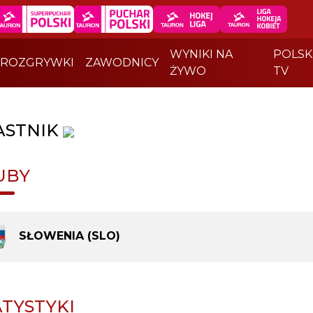
WYNIKI NA
POLSK
ROZGRYWKI
ZAWODNICY
ŻYWO
TV
ASTNIK
UBY
SŁOWENIA (SLO)
ATYSTYKI