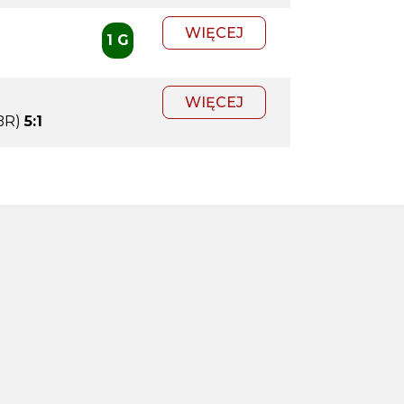
WIĘCEJ
1 G
WIĘCEJ
BR)
5:1