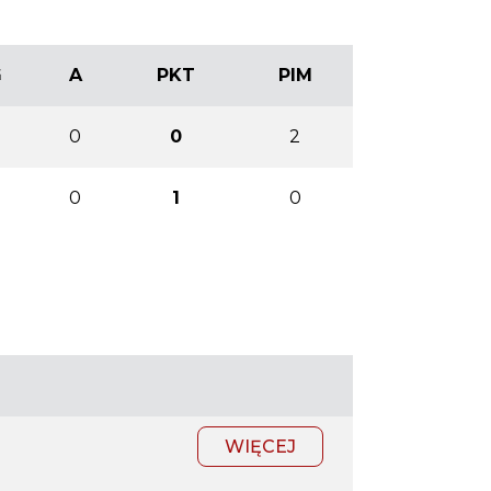
G
A
PKT
PIM
0
0
0
2
0
1
0
WIĘCEJ