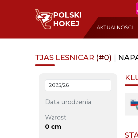
POLSKI
HOKEJ
AKTUALNOŚCI
TJAS LESNICAR
(#0)
|
NAP
KL
Data urodzenia
Wzrost
0 cm
ST