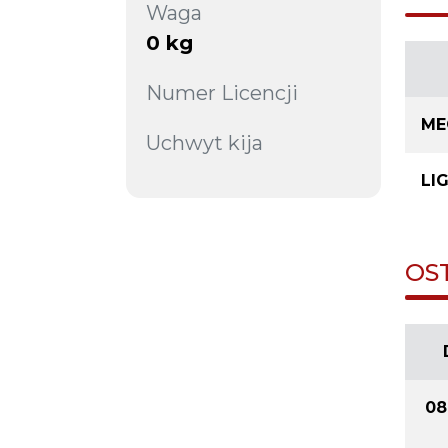
Waga
0 kg
Numer Licencji
ME
Uchwyt kija
LI
OS
08