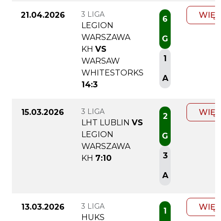
3 LIGA
21.04.2026
WIĘC
6
LEGION
WARSZAWA
G
KH
VS
1
WARSAW
WHITESTORKS
A
14:3
3 LIGA
15.03.2026
WIĘC
2
LHT LUBLIN
VS
LEGION
G
WARSZAWA
3
KH
7:10
A
3 LIGA
13.03.2026
WIĘC
1
HUKS