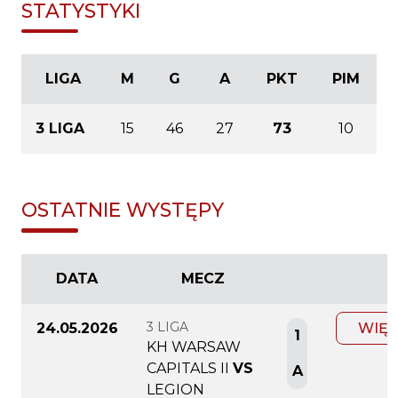
STATYSTYKI
LIGA
M
G
A
PKT
PIM
3 LIGA
15
46
27
73
10
OSTATNIE WYSTĘPY
DATA
MECZ
3 LIGA
24.05.2026
WIĘC
1
KH WARSAW
CAPITALS II
VS
A
LEGION