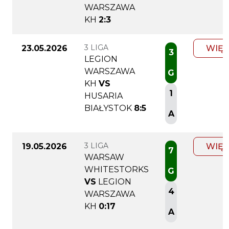
WARSZAWA
KH
2:3
3 LIGA
23.05.2026
WIĘC
3
LEGION
WARSZAWA
G
KH
VS
1
HUSARIA
BIAŁYSTOK
8:5
A
3 LIGA
19.05.2026
WIĘC
7
WARSAW
WHITESTORKS
G
VS
LEGION
4
WARSZAWA
KH
0:17
A