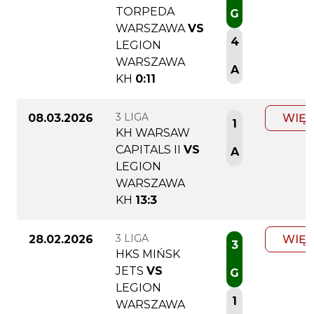
TORPEDA
G
WARSZAWA
VS
4
LEGION
WARSZAWA
A
KH
0:11
3 LIGA
08.03.2026
WIĘC
1
KH WARSAW
CAPITALS II
VS
A
LEGION
WARSZAWA
KH
13:3
3 LIGA
28.02.2026
WIĘC
3
HKS MIŃSK
JETS
VS
G
LEGION
1
WARSZAWA