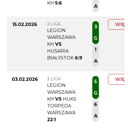
KH
5:6
A
3 LIGA
15.02.2026
WIĘC
3
LEGION
WARSZAWA
G
KH
VS
1
HUSARIA
BIAŁYSTOK
6:9
A
3 LIGA
03.02.2026
WIĘC
5
LEGION
WARSZAWA
G
KH
VS
HUKS
6
TORPEDA
WARSZAWA
A
22:1