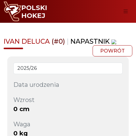
POLSKI
HOKEJ
IVAN DELUCA
(#0)
|
NAPASTNIK
POWRÓT
Data urodzenia
Wzrost
0 cm
Waga
0 kg