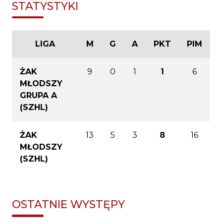
STATYSTYKI
LIGA
M
G
A
PKT
PIM
ŻAK
9
0
1
1
6
MŁODSZY
GRUPA A
(SZHL)
ŻAK
13
5
3
8
16
MŁODSZY
(SZHL)
OSTATNIE WYSTĘPY