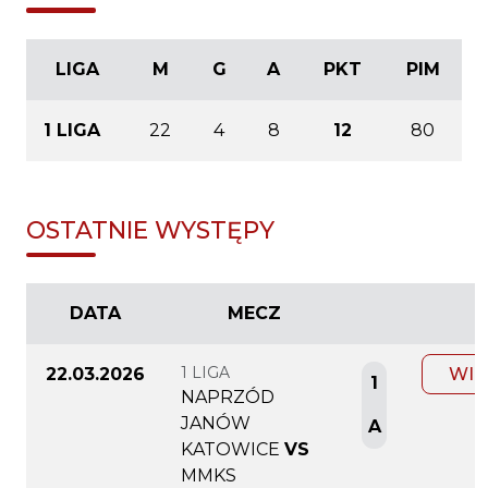
LIGA
M
G
A
PKT
PIM
1 LIGA
22
4
8
12
80
OSTATNIE WYSTĘPY
DATA
MECZ
1 LIGA
22.03.2026
WIĘ
1
NAPRZÓD
JANÓW
A
KATOWICE
VS
MMKS