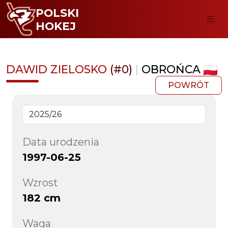
POLSKI
HOKEJ
DAWID ZIELOSKO
(#0)
|
OBROŃCA
POWRÓT
Data urodzenia
1997-06-25
Wzrost
182 cm
Waga