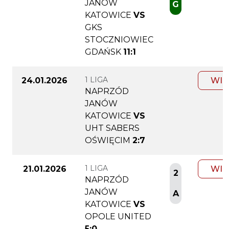
JANÓW
G
KATOWICE
VS
GKS
STOCZNIOWIEC
GDAŃSK
11:1
1 LIGA
24.01.2026
WIĘ
NAPRZÓD
JANÓW
KATOWICE
VS
UHT SABERS
OŚWIĘCIM
2:7
1 LIGA
21.01.2026
WIĘ
2
NAPRZÓD
JANÓW
A
KATOWICE
VS
OPOLE UNITED
5:0