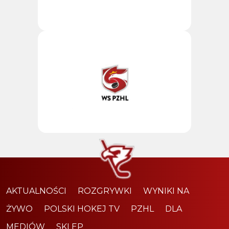
AKTUALNOŚCI
ROZGRYWKI
WYNIKI NA
ŻYWO
POLSKI HOKEJ TV
PZHL
DLA
MEDIÓW
SKLEP