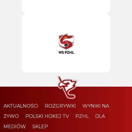
AKTUALNOŚCI
ROZGRYWKI
WYNIKI NA
ŻYWO
POLSKI HOKEJ TV
PZHL
DLA
MEDIÓW
SKLEP