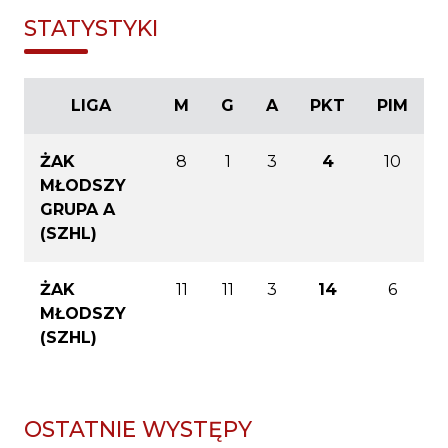
STATYSTYKI
LIGA
M
G
A
PKT
PIM
ŻAK
8
1
3
4
10
MŁODSZY
GRUPA A
(SZHL)
ŻAK
11
11
3
14
6
MŁODSZY
(SZHL)
OSTATNIE WYSTĘPY