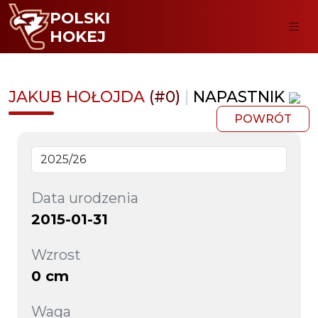
POLSKI
HOKEJ
JAKUB HOŁOJDA
(#0)
|
NAPASTNIK
POWRÓT
Data urodzenia
2015-01-31
Wzrost
0 cm
Waga