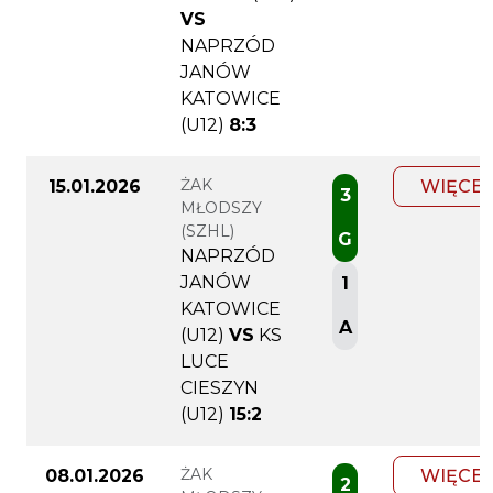
VS
NAPRZÓD
JANÓW
KATOWICE
(U12)
8:3
ŻAK
15.01.2026
WIĘCEJ
3
MŁODSZY
(SZHL)
G
NAPRZÓD
JANÓW
1
KATOWICE
A
(U12)
VS
KS
LUCE
CIESZYN
(U12)
15:2
ŻAK
08.01.2026
WIĘCEJ
2