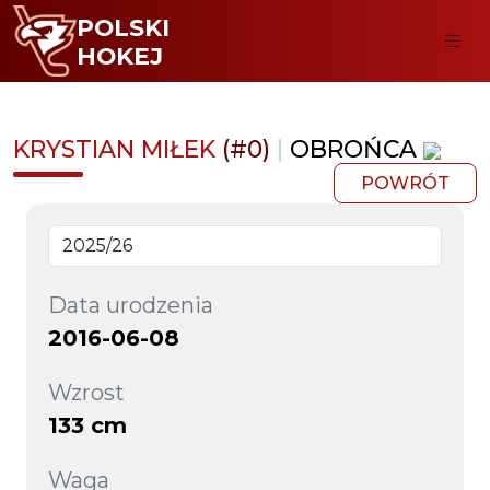
POLSKI
HOKEJ
KRYSTIAN MIŁEK
(#0)
|
OBROŃCA
POWRÓT
Data urodzenia
2016-06-08
Wzrost
133 cm
Waga