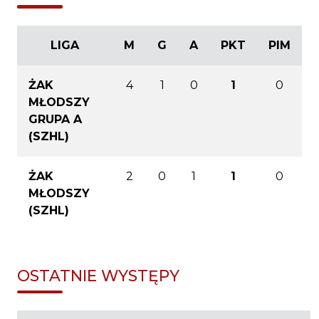
LIGA
M
G
A
PKT
PIM
ŻAK
4
1
0
1
0
MŁODSZY
GRUPA A
(SZHL)
ŻAK
2
0
1
1
0
MŁODSZY
(SZHL)
OSTATNIE WYSTĘPY