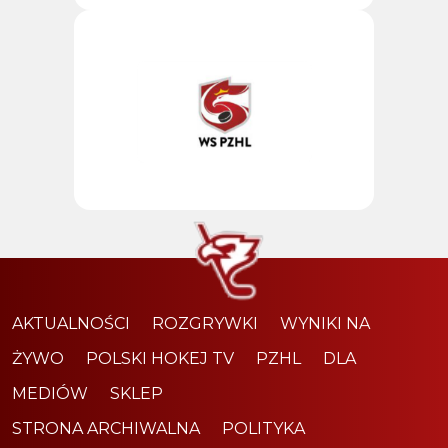
AKTUALNOŚCI
ROZGRYWKI
WYNIKI NA
ŻYWO
POLSKI HOKEJ TV
PZHL
DLA
MEDIÓW
SKLEP
STRONA ARCHIWALNA
POLITYKA