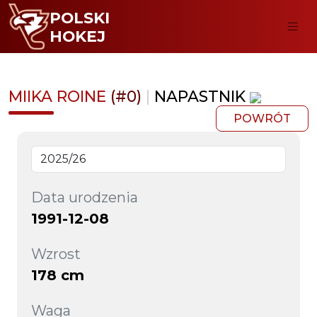
POLSKI
HOKEJ
MIIKA ROINE
(#0)
|
NAPASTNIK
POWRÓT
Data urodzenia
1991-12-08
Wzrost
178 cm
Waga