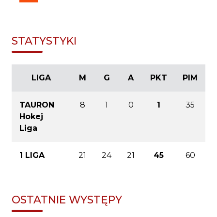
STATYSTYKI
LIGA
M
G
A
PKT
PIM
TAURON
8
1
0
1
35
Hokej
Liga
1 LIGA
21
24
21
45
60
OSTATNIE WYSTĘPY