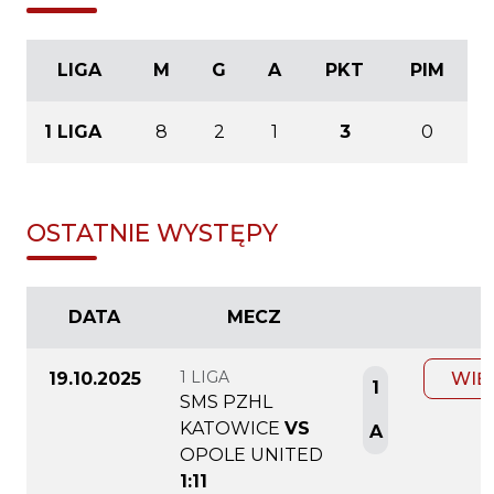
LIGA
M
G
A
PKT
PIM
1 LIGA
8
2
1
3
0
OSTATNIE WYSTĘPY
DATA
MECZ
1 LIGA
19.10.2025
WIĘ
1
SMS PZHL
KATOWICE
VS
A
OPOLE UNITED
1:11