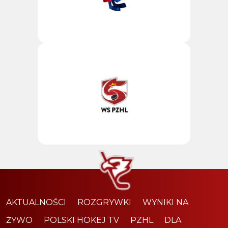
AKTUALNOŚCI
ROZGRYWKI
WYNIKI NA
ŻYWO
POLSKI HOKEJ TV
PZHL
DLA