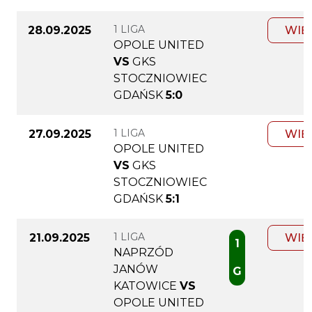
1 LIGA
28.09.2025
WIĘ
OPOLE UNITED
VS
GKS
STOCZNIOWIEC
GDAŃSK
5:0
1 LIGA
27.09.2025
WIĘ
OPOLE UNITED
VS
GKS
STOCZNIOWIEC
GDAŃSK
5:1
1 LIGA
21.09.2025
WIĘ
1
NAPRZÓD
JANÓW
G
KATOWICE
VS
OPOLE UNITED