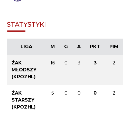
STATYSTYKI
LIGA
M
G
A
PKT
PIM
ŻAK
16
0
3
3
2
MŁODSZY
(KPOZHL)
ŻAK
5
0
0
0
2
STARSZY
(KPOZHL)