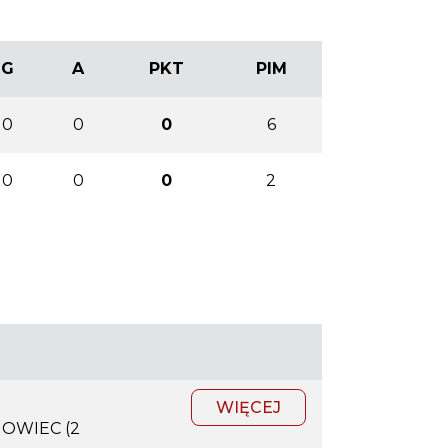
G
A
PKT
PIM
0
0
0
6
0
0
0
2
WIĘCEJ
OWIEC (2