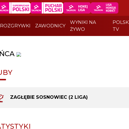
WYNIKI NA
POLSK
ROZGRYWKI
ZAWODNICY
ŻYWO
TV
ŃCA
UBY
ZAGŁĘBIE SOSNOWIEC (2 LIGA)
ATYSTYKI