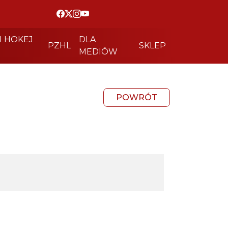
I HOKEJ
DLA
PZHL
SKLEP
MEDIÓW
POWRÓT