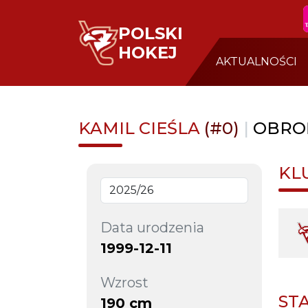
POLSKI
HOKEJ
AKTUALNOŚCI
KAMIL CIEŚLA
(#0)
|
OBRO
KL
Data urodzenia
1999-12-11
Wzrost
ST
190 cm