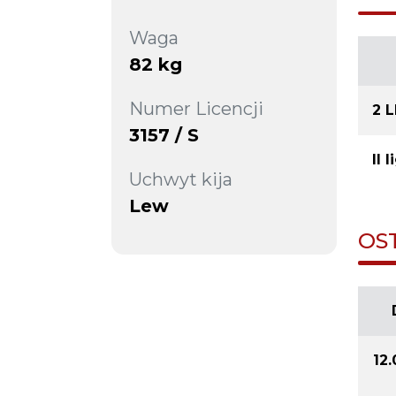
Waga
82 kg
Numer Licencji
2 
3157 / S
II 
Uchwyt kija
Lew
OS
12