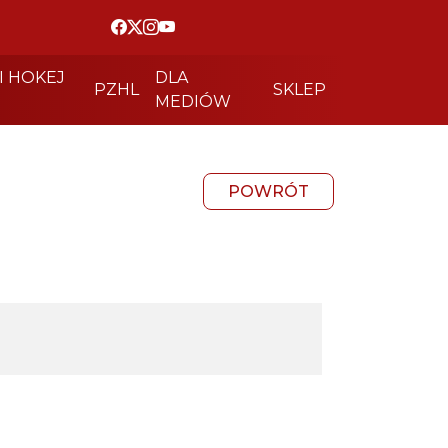
I HOKEJ
DLA
PZHL
SKLEP
MEDIÓW
POWRÓT