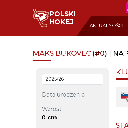
POLSKI
HOKEJ
AKTUALNOŚCI
MAKS BUKOVEC
(#0)
|
NAP
KL
Data urodzenia
Wzrost
0 cm
ST