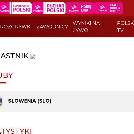
WYNIKI NA
POLSK
ROZGRYWKI
ZAWODNICY
ŻYWO
TV
ASTNIK
UBY
SŁOWENIA (SLO)
ATYSTYKI