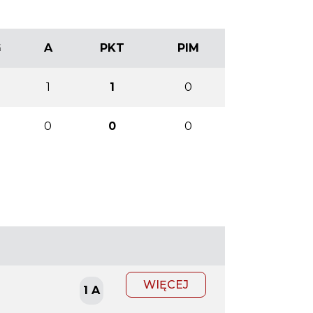
G
A
PKT
PIM
0
1
1
0
0
0
0
0
WIĘCEJ
1 A