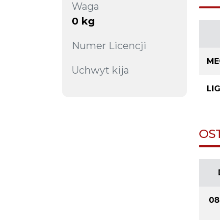
Waga
0 kg
Numer Licencji
ME
Uchwyt kija
LI
OS
08