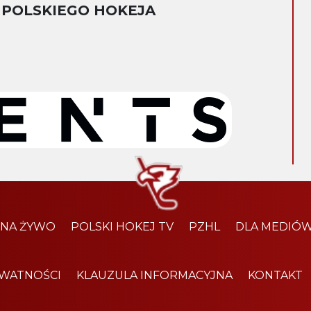
 POLSKIEGO HOKEJA
 NA ŻYWO
POLSKI HOKEJ TV
PZHL
DLA MEDIÓ
YWATNOŚCI
KLAUZULA INFORMACYJNA
KONTAKT