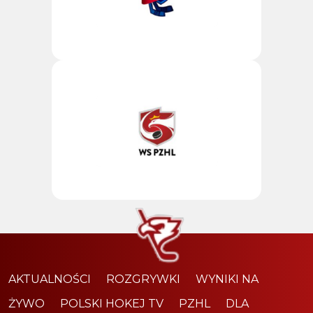
AKTUALNOŚCI
ROZGRYWKI
WYNIKI NA
ŻYWO
POLSKI HOKEJ TV
PZHL
DLA