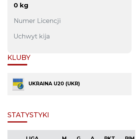
0 kg
Numer Licencji
Uchwyt kija
KLUBY
UKRAINA U20 (UKR)
STATYSTYKI
LIGA
M
G
A
PKT
PIM