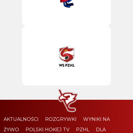
AKTUALNOŚCI
ROZGRYWKI
WYNIKI NA
ŻYWO
POLSKI HOKEJ TV
PZHL
DLA