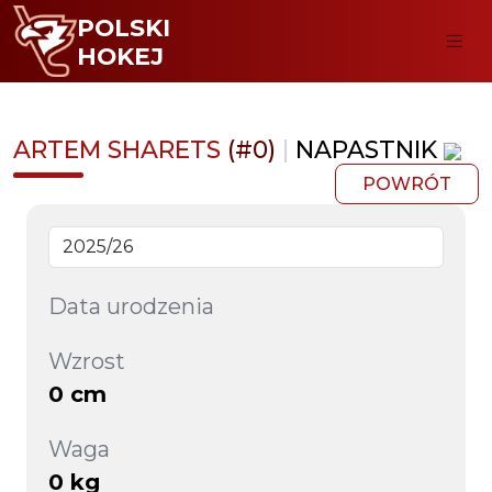
POLSKI
HOKEJ
ARTEM SHARETS
(#0)
|
NAPASTNIK
POWRÓT
Data urodzenia
Wzrost
0 cm
Waga
0 kg