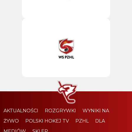
AKTUALNOŚCI
ROZGRYWKI
WYNIKI NA
ŻYWO
POLSKI HOKEJ TV
PZHL
DLA
MEDIÓW
SKLEP