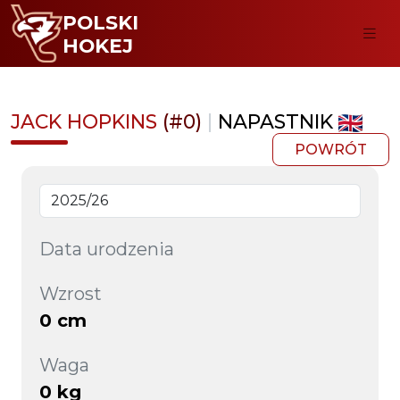
POLSKI
HOKEJ
JACK HOPKINS
(#0)
|
NAPASTNIK
POWRÓT
Data urodzenia
Wzrost
0 cm
Waga
0 kg