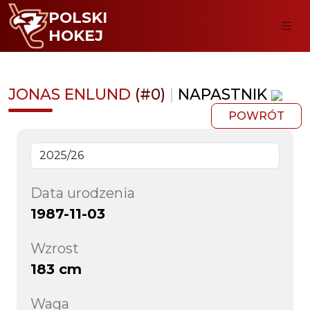
POLSKI
HOKEJ
JONAS ENLUND
(#0)
|
NAPASTNIK
POWRÓT
Data urodzenia
1987-11-03
Wzrost
183 cm
Waga