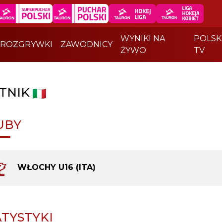
WYNIKI NA
POLSK
ROZGRYWKI
ZAWODNICY
ŻYWO
TV
TNIK
UBY
WŁOCHY U16 (ITA)
ATYSTYKI