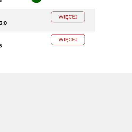
8
WIĘCEJ
3:0
WIĘCEJ
:5