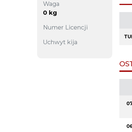
Waga
0 kg
Numer Licencji
TU
Uchwyt kija
OS
07
06