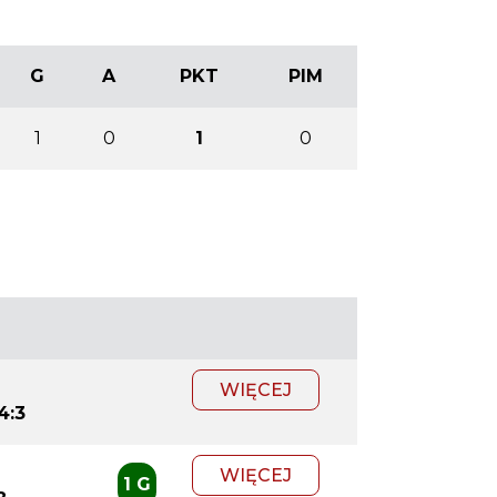
G
A
PKT
PIM
1
0
1
0
WIĘCEJ
4:3
WIĘCEJ
1 G