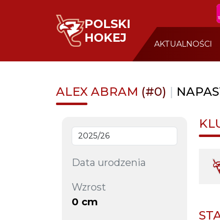
POLSKI
HOKEJ
AKTUALNOŚCI
ALEX ABRAM
(#0)
|
NAPAS
KL
Data urodzenia
Wzrost
0 cm
ST