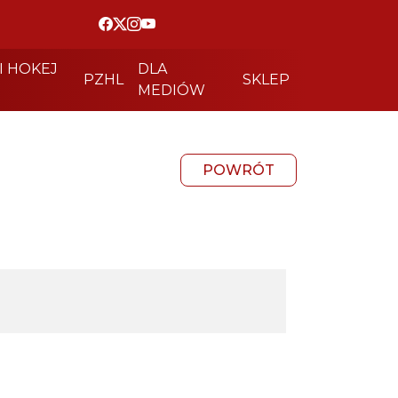
I HOKEJ
DLA
PZHL
SKLEP
MEDIÓW
POWRÓT