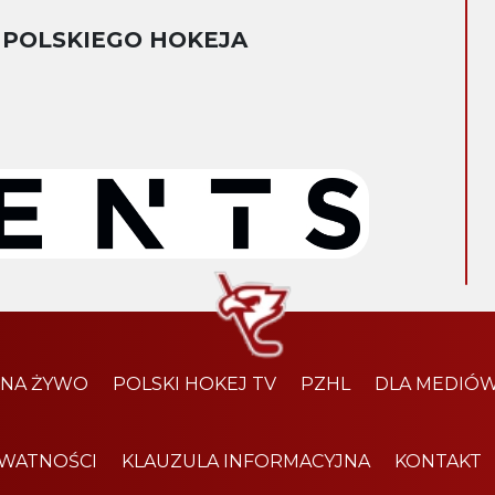
 POLSKIEGO HOKEJA
 NA ŻYWO
POLSKI HOKEJ TV
PZHL
DLA MEDIÓ
YWATNOŚCI
KLAUZULA INFORMACYJNA
KONTAKT