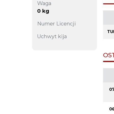
Waga
0 kg
Numer Licencji
TU
Uchwyt kija
OS
07
06