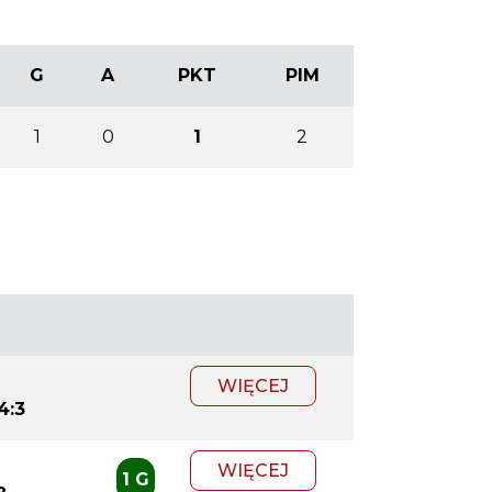
G
A
PKT
PIM
1
0
1
2
WIĘCEJ
4:3
WIĘCEJ
1 G