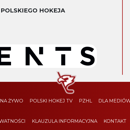
 POLSKIEGO HOKEJA
 NA ŻYWO
POLSKI HOKEJ TV
PZHL
DLA MEDIÓ
YWATNOŚCI
KLAUZULA INFORMACYJNA
KONTAKT