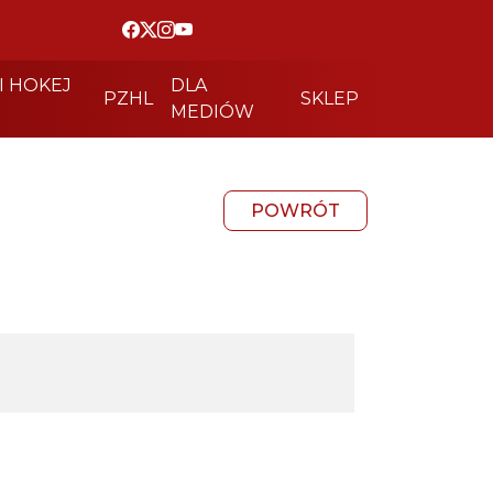
I HOKEJ
DLA
PZHL
SKLEP
MEDIÓW
POWRÓT