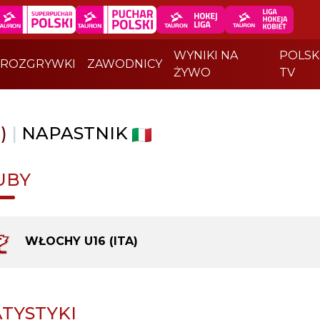
WYNIKI NA
POLSK
ROZGRYWKI
ZAWODNICY
ŻYWO
TV
)
|
NAPASTNIK
UBY
WŁOCHY U16 (ITA)
ATYSTYKI