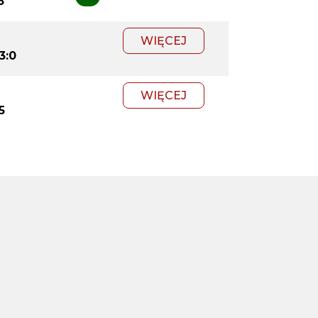
8
WIĘCEJ
3:0
WIĘCEJ
:5