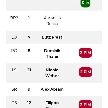
0 %
BR2
1
Aaron La
Rocca
LO
7
Lutz Prast
PO
8
Dominik
2 PIM
Thaler
LS
21
Nicolo
2 PIM
Weber
SR
9
Alex Abram
PS
12
Filippo
2 PIM