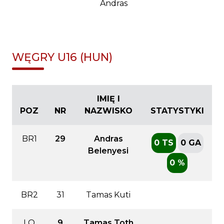
Andras
WĘGRY U16 (HUN)
IMIĘ I
POZ
NR
NAZWISKO
STATYSTYKI
BR1
29
Andras
0 TS
0 GA
Belenyesi
0 %
BR2
31
Tamas Kuti
LO
9
Tamas Toth