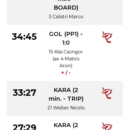
BOARD)
3 Calistri Marco
GOL (PP1) -
34:45
1:0
15 Kiss Csongor
(as: 4 Matics
Aron)
+ / -
KARA (2
33:27
min. - TRIP)
21 Weber Nicolo
KARA (2
27:29