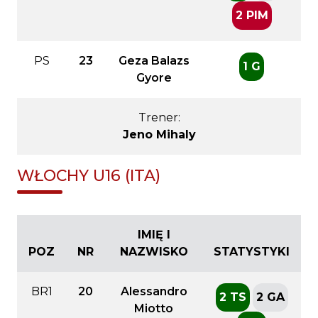
2 PIM
PS
23
Geza Balazs
1 G
Gyore
Trener:
Jeno Mihaly
WŁOCHY U16 (ITA)
IMIĘ I
POZ
NR
NAZWISKO
STATYSTYKI
BR1
20
Alessandro
2 TS
2 GA
Miotto