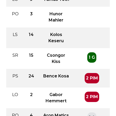
PO
3
Hunor
Mahler
LS
14
Kolos
Keseru
SR
15
Csongor
1 G
Kiss
PS
24
Bence Kosa
2 PIM
LO
2
Gabor
2 PIM
Hemmert
PO
4
Aron Matics