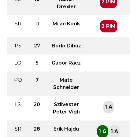
2 PIM
Drexler
SR
11
Milan Korik
2 PIM
PS
27
Bodo Dibuz
LO
5
Gabor Racz
PO
7
Mate
Schneider
LS
20
Szilvester
1 A
Peter Vigh
SR
28
Erik Hajdu
1 G
1 A