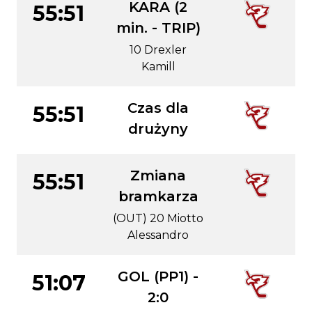
KARA (2
55:51
min. - TRIP)
10 Drexler
Kamill
Czas dla
55:51
drużyny
Zmiana
55:51
bramkarza
(OUT) 20 Miotto
Alessandro
GOL (PP1) -
51:07
2:0