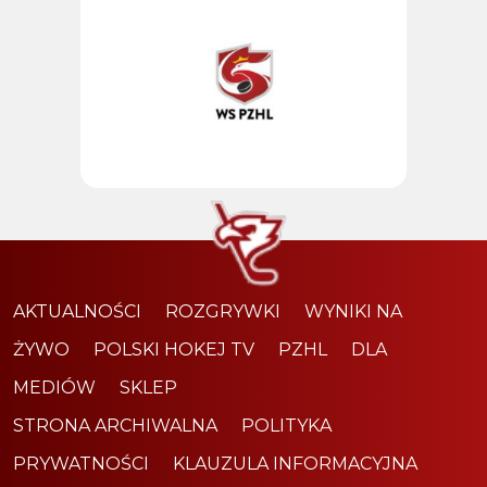
AKTUALNOŚCI
ROZGRYWKI
WYNIKI NA
ŻYWO
POLSKI HOKEJ TV
PZHL
DLA
MEDIÓW
SKLEP
STRONA ARCHIWALNA
POLITYKA
PRYWATNOŚCI
KLAUZULA INFORMACYJNA